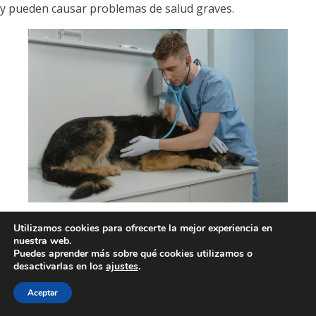
y pueden causar problemas de salud graves.
Señales de una dieta inadecuada
Utilizamos cookies para ofrecerte la mejor experiencia en
nuestra web.
¿Cómo saber si la alimentación de tu mascota no está
Puedes aprender más sobre qué cookies utilizamos o
desactivarlas en los
ajustes
.
cumpliendo con sus necesidades? Uno de los primeros
signos de que la relación entre la alimentación y la salud del
Aceptar
pelaje en perros y gatos es inadecuada es un cambio en la