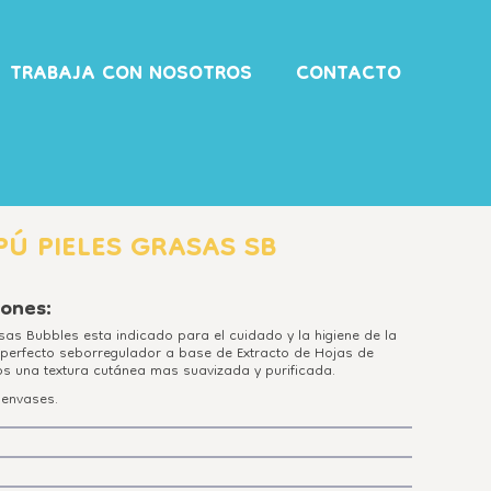
TRABAJA CON NOSOTROS
CONTACTO
Ú PIELES GRASAS SB
iones:
sas Bubbles esta indicado para el cuidado y la higiene de la
 perfecto seborregulador a base de Extracto de Hojas de
s una textura cutánea mas suavizada y purificada.
 envases.
de nuestro amigo peludo con agua templada.