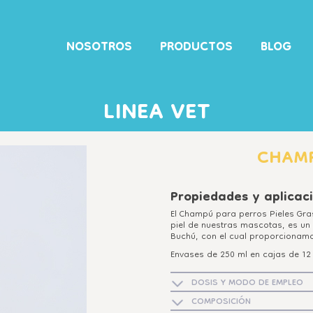
NOSOTROS
PRODUCTOS
BLOG
LINEA VET
CHAMP
Propiedades y aplicac
El Champú para perros Pieles Gra
piel de nuestras mascotas, es un
Buchú, con el cual proporcionamo
Envases de 250 ml en cajas de 12
DOSIS Y MODO DE EMPLEO
COMPOSICIÓN
1- Mojar completamente el pelo 